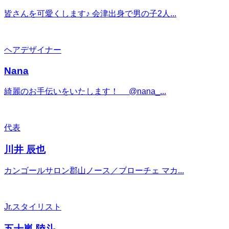
皆さんを可愛くします♪ 会津出身で男の子2人...
ヘアデザイナー
Nana
綺麗のお手伝いをいたします！ @nana_...
代表
川井 辰也
カンゴールサロン郡山ノース／ブローチェ マカ...
Jr.スタイリスト
五十嵐 陸斗